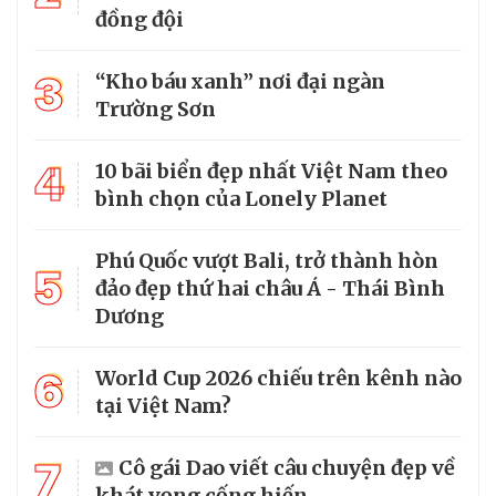
đồng đội
3
“Kho báu xanh” nơi đại ngàn
Trường Sơn
4
10 bãi biển đẹp nhất Việt Nam theo
bình chọn của Lonely Planet
Phú Quốc vượt Bali, trở thành hòn
5
đảo đẹp thứ hai châu Á - Thái Bình
Dương
6
World Cup 2026 chiếu trên kênh nào
tại Việt Nam?
7
Cô gái Dao viết câu chuyện đẹp về
khát vọng cống hiến