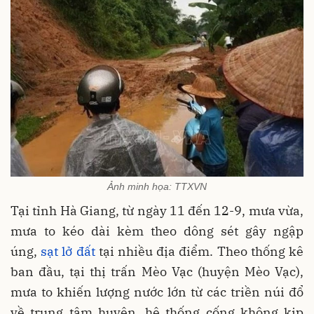
Ảnh minh họa: TTXVN
Tại tỉnh Hà Giang, từ ngày 11 đến 12-9, mưa vừa,
mưa to kéo dài kèm theo dông sét gây ngập
úng,
sạt lở đất
tại nhiều địa điểm. Theo thống kê
ban đầu, tại thị trấn Mèo Vạc (huyện Mèo Vạc),
mưa to khiến lượng nước lớn từ các triền núi đổ
về trung tâm huyện, hệ thống cống không kịp