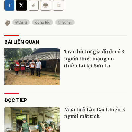
Mưa lũ
dông lốc
thiệt hại
BÀI LIÊN QUAN
Trao hỗ trợ gia đình có 3
người thiệt mạng do
thiên tai tại Sơn La
ĐỌC TIẾP
Mưa lũ ở Lào Cai khiến 2
người mất tích