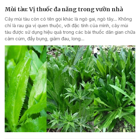
Mùi tàu: Vị thuốc đa năng trong vườn nhà
Cây mùi tàu còn có tên gọi khác là ngò gai, ngò tây… Không
chỉ là rau gia vị quen thuộc, với đặc tính của mình, cây mùi
tàu được sử dụng hiệu quả trong các bài thuốc dân gian chữa
cảm cúm, đầy bụng, giảm đau, long...