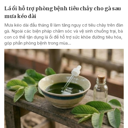
Lá ổi hỗ trợ phòng bệnh tiêu chảy cho gà sau
mưa kéo dài
Mưa kéo dài đầu tháng 8 làm tăng nguy cơ tiêu chảy trên đàn
gà. Ngoài các biện pháp chăm sóc và vệ sinh chuồng trại, bà
con có thể tận dụng lá ổi để hỗ trợ sức khỏe đường tiêu hóa,
góp phần phòng bệnh trong mùa...