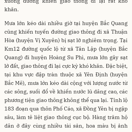
xuống đường khiến giao thông đi lại rất khó
khăn.
Mưa lớn kéo dài nhiều giờ tại huyện Bắc Quang
cũng khiến tuyến đường giao thông đi xã Thuận
Hòa (huyện Vị Xuyên) bị sạt lở nghiêm trọng. Tại
Km12 đường quốc lộ từ xã Tân Lập (huyện Bắc
Quang) đi huyện Hoàng Su Phì, mưa lớn gây sạt
lở đất, giao thông đi lại cực kỳ khó khăn. Đặc biệt,
tại khu vực đập tràn thuộc xã Yên Định (huyện
Bắc Mê), mưa lớn kéo dài cộng với lượng nước từ
các sông, suối đổ về khiến nước lũ dâng cao, các
phương tiện giao thông không thể qua lại. Tỉnh lộ
183 đoạn qua thôn Phố Cáo, xã Đồng Yên bị ngập
sâu, làm tê liệt giao thông cục bộ. Hàng trăm hộ
dân ở đây cùng nhiều tài sản, hoa màu bị ảnh