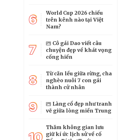
World Cup 2026 chiếu
6
trên kênh nào tại Việt
Nam?
Cô gái Dao viết câu
7
chuyện đẹp về khát vọng
cống hiến
Từ căn lều giữa rừng, cha
8
nghèo nuôi 7 con gái
thành cử nhân
9
Làng cổ đẹp như tranh
vẽ giữa lòng miền Trung
Thăm không gian lưu
10
giữ kí ức lịch sử về cố