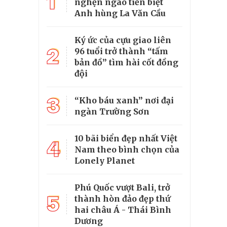
1
nghẹn ngào tiễn biệt
Anh hùng La Văn Cầu
Ký ức của cựu giao liên
2
96 tuổi trở thành “tấm
bản đồ” tìm hài cốt đồng
đội
3
“Kho báu xanh” nơi đại
ngàn Trường Sơn
10 bãi biển đẹp nhất Việt
4
Nam theo bình chọn của
Lonely Planet
Phú Quốc vượt Bali, trở
5
thành hòn đảo đẹp thứ
hai châu Á - Thái Bình
Dương