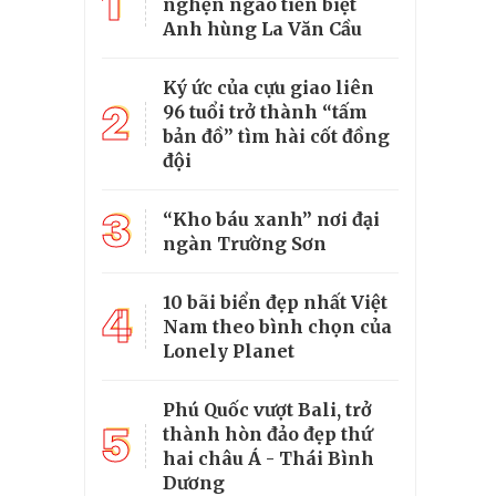
1
nghẹn ngào tiễn biệt
Anh hùng La Văn Cầu
Ký ức của cựu giao liên
2
96 tuổi trở thành “tấm
bản đồ” tìm hài cốt đồng
đội
3
“Kho báu xanh” nơi đại
ngàn Trường Sơn
10 bãi biển đẹp nhất Việt
4
Nam theo bình chọn của
Lonely Planet
Phú Quốc vượt Bali, trở
5
thành hòn đảo đẹp thứ
hai châu Á - Thái Bình
Dương