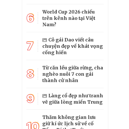
World Cup 2026 chiếu
6
trên kênh nào tại Việt
Nam?
Cô gái Dao viết câu
7
chuyện đẹp về khát vọng
cống hiến
Từ căn lều giữa rừng, cha
8
nghèo nuôi 7 con gái
thành cử nhân
9
Làng cổ đẹp như tranh
vẽ giữa lòng miền Trung
Thăm không gian lưu
10
giữ kí ức lịch sử về cố