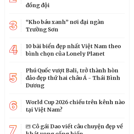
đồng đội
3
“Kho báu xanh” nơi đại ngàn
Trường Sơn
4
10 bãi biển đẹp nhất Việt Nam theo
bình chọn của Lonely Planet
Phú Quốc vượt Bali, trở thành hòn
5
đảo đẹp thứ hai châu Á - Thái Bình
Dương
6
World Cup 2026 chiếu trên kênh nào
tại Việt Nam?
7
Cô gái Dao viết câu chuyện đẹp về
khát vọng cống hiến