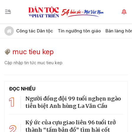
Công tác Dân tộc
Tín ngưỡng tôn giáo
Bản làng hô
muc tieu kep
Cập nhập tin tức muc tieu kep
ĐỌC NHIỀU
1
Người đồng đội 99 tuổi nghẹn ngào
tiễn biệt Anh hùng La Văn Cầu
Ký ức của cựu giao liên 96 tuổi trở
2
thành “tấm bản đồ” tìm hài cốt