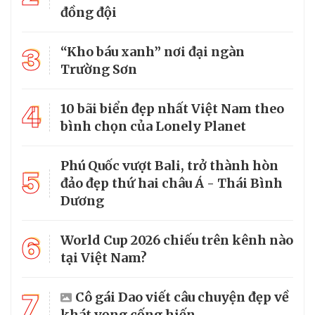
đồng đội
3
“Kho báu xanh” nơi đại ngàn
Trường Sơn
4
10 bãi biển đẹp nhất Việt Nam theo
bình chọn của Lonely Planet
Phú Quốc vượt Bali, trở thành hòn
5
đảo đẹp thứ hai châu Á - Thái Bình
Dương
6
World Cup 2026 chiếu trên kênh nào
tại Việt Nam?
7
Cô gái Dao viết câu chuyện đẹp về
khát vọng cống hiến