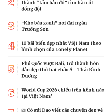
2
thành “tấm bản đồ” tìm hài cốt
đồng đội
3
“Kho báu xanh” nơi đại ngàn
Trường Sơn
4
10 bãi biển đẹp nhất Việt Nam theo
bình chọn của Lonely Planet
Phú Quốc vượt Bali, trở thành hòn
5
đảo đẹp thứ hai châu Á - Thái Bình
Dương
6
World Cup 2026 chiếu trên kênh nào
tại Việt Nam?
Cô gái Dao viết câu chuyện đẹp về