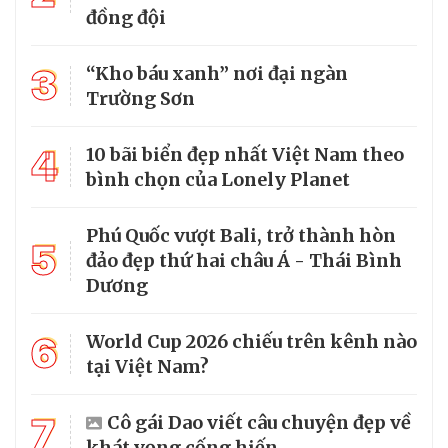
đồng đội
3
“Kho báu xanh” nơi đại ngàn
Trường Sơn
4
10 bãi biển đẹp nhất Việt Nam theo
bình chọn của Lonely Planet
Phú Quốc vượt Bali, trở thành hòn
5
đảo đẹp thứ hai châu Á - Thái Bình
Dương
6
World Cup 2026 chiếu trên kênh nào
tại Việt Nam?
7
Cô gái Dao viết câu chuyện đẹp về
khát vọng cống hiến