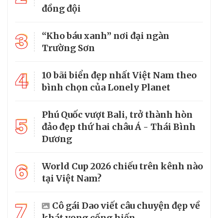
đồng đội
3
“Kho báu xanh” nơi đại ngàn
Trường Sơn
4
10 bãi biển đẹp nhất Việt Nam theo
bình chọn của Lonely Planet
Phú Quốc vượt Bali, trở thành hòn
5
đảo đẹp thứ hai châu Á - Thái Bình
Dương
6
World Cup 2026 chiếu trên kênh nào
tại Việt Nam?
7
Cô gái Dao viết câu chuyện đẹp về
khát vọng cống hiến