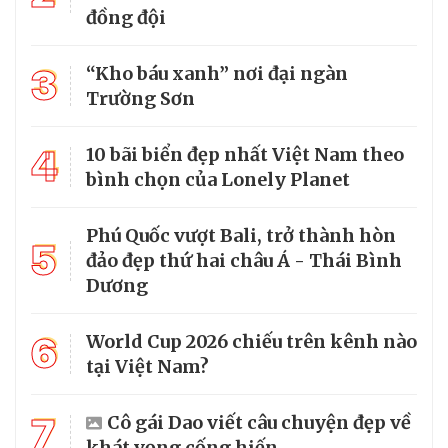
đồng đội
3
“Kho báu xanh” nơi đại ngàn
Trường Sơn
4
10 bãi biển đẹp nhất Việt Nam theo
bình chọn của Lonely Planet
Phú Quốc vượt Bali, trở thành hòn
5
đảo đẹp thứ hai châu Á - Thái Bình
Dương
6
World Cup 2026 chiếu trên kênh nào
tại Việt Nam?
7
Cô gái Dao viết câu chuyện đẹp về
khát vọng cống hiến