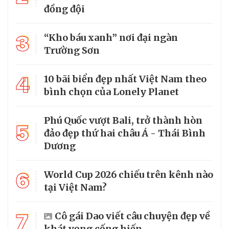
đồng đội
3
“Kho báu xanh” nơi đại ngàn
Trường Sơn
4
10 bãi biển đẹp nhất Việt Nam theo
bình chọn của Lonely Planet
Phú Quốc vượt Bali, trở thành hòn
5
đảo đẹp thứ hai châu Á - Thái Bình
Dương
6
World Cup 2026 chiếu trên kênh nào
tại Việt Nam?
7
Cô gái Dao viết câu chuyện đẹp về
khát vọng cống hiến