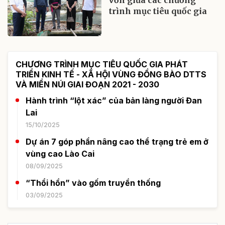
trình mục tiêu quốc gia
CHƯƠNG TRÌNH MỤC TIÊU QUỐC GIA PHÁT
TRIỂN KINH TẾ - XÃ HỘI VÙNG ĐỒNG BÀO DTTS
VÀ MIỀN NÚI GIAI ĐOẠN 2021 - 2030
Hành trình “lột xác” của bản làng người Đan
Lai
15/10/2025
Dự án 7 góp phần nâng cao thể trạng trẻ em ở
vùng cao Lào Cai
08/09/2025
“Thổi hồn” vào gốm truyền thống
03/09/2025