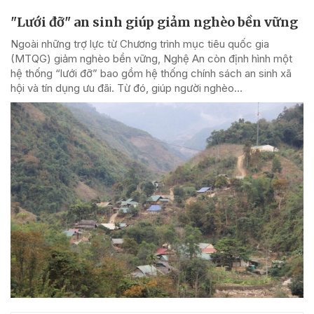
"Lưới đỡ" an sinh giúp giảm nghèo bền vững
Ngoài những trợ lực từ Chương trình mục tiêu quốc gia
(MTQG) giảm nghèo bền vững, Nghệ An còn định hình một
hệ thống “lưới đỡ” bao gồm hệ thống chính sách an sinh xã
hội và tín dụng ưu đãi. Từ đó, giúp người nghèo...