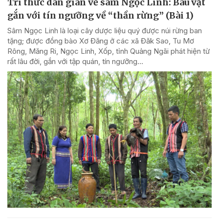
Tri thức dân gian về sâm Ngọc Linh: Báu vật
gắn với tín ngưỡng về “thần rừng” (Bài 1)
Sâm Ngọc Linh là loại cây dược liệu quý được núi rừng ban
tặng; được đồng bào Xơ Đăng ở các xã Đăk Sao, Tu Mơ
Rông, Măng Ri, Ngọc Linh, Xốp, tỉnh Quảng Ngãi phát hiện từ
rất lâu đời, gắn với tập quán, tín ngưỡng...