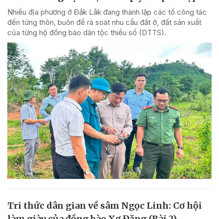
Nhiều địa phương ở Đắk Lắk đang thành lập các tổ công tác
đến từng thôn, buôn để rà soát nhu cầu đất ở, đất sản xuất
của từng hộ đồng bào dân tộc thiểu số (DTTS).
Tri thức dân gian về sâm Ngọc Linh: Cơ hội
làm giàu của đồng bào Xơ Đăng (Bài 2)