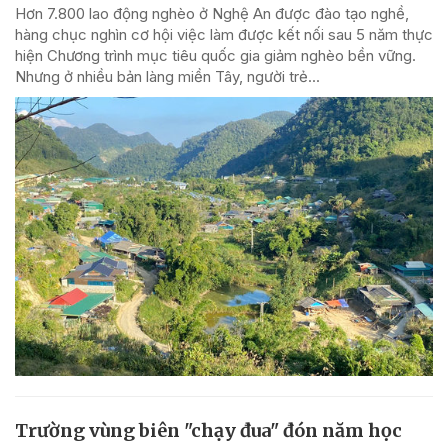
Hơn 7.800 lao động nghèo ở Nghệ An được đào tạo nghề,
hàng chục nghìn cơ hội việc làm được kết nối sau 5 năm thực
hiện Chương trình mục tiêu quốc gia giảm nghèo bền vững.
Nhưng ở nhiều bản làng miền Tây, người trẻ...
Trường vùng biên "chạy đua" đón năm học