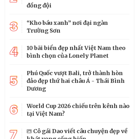
đồng đội
3
“Kho báu xanh” nơi đại ngàn
Trường Sơn
4
10 bãi biển đẹp nhất Việt Nam theo
bình chọn của Lonely Planet
Phú Quốc vượt Bali, trở thành hòn
5
đảo đẹp thứ hai châu Á - Thái Bình
Dương
6
World Cup 2026 chiếu trên kênh nào
tại Việt Nam?
7
Cô gái Dao viết câu chuyện đẹp về
khát vọng cống hiến