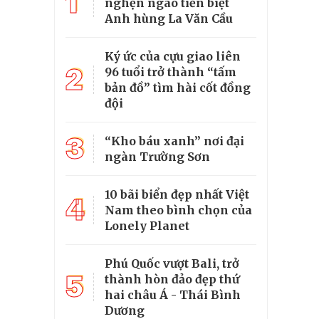
1
nghẹn ngào tiễn biệt
Anh hùng La Văn Cầu
Ký ức của cựu giao liên
2
96 tuổi trở thành “tấm
bản đồ” tìm hài cốt đồng
đội
3
“Kho báu xanh” nơi đại
ngàn Trường Sơn
10 bãi biển đẹp nhất Việt
4
Nam theo bình chọn của
Lonely Planet
Phú Quốc vượt Bali, trở
5
thành hòn đảo đẹp thứ
hai châu Á - Thái Bình
Dương