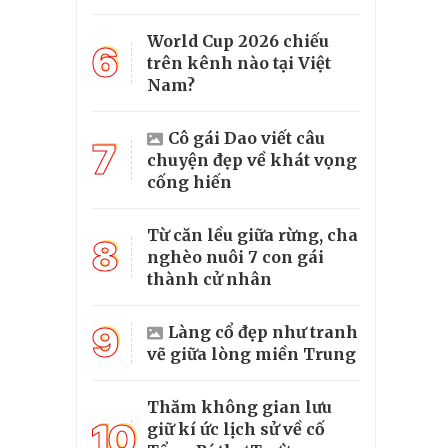
World Cup 2026 chiếu
6
trên kênh nào tại Việt
Nam?
Cô gái Dao viết câu
7
chuyện đẹp về khát vọng
cống hiến
Từ căn lều giữa rừng, cha
8
nghèo nuôi 7 con gái
thành cử nhân
9
Làng cổ đẹp như tranh
vẽ giữa lòng miền Trung
Thăm không gian lưu
10
giữ kí ức lịch sử về cố