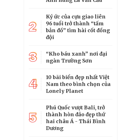
Anh hùng La Văn Cầu
Ký ức của cựu giao liên
2
96 tuổi trở thành “tấm
bản đồ” tìm hài cốt đồng
đội
3
“Kho báu xanh” nơi đại
ngàn Trường Sơn
10 bãi biển đẹp nhất Việt
4
Nam theo bình chọn của
Lonely Planet
Phú Quốc vượt Bali, trở
5
thành hòn đảo đẹp thứ
hai châu Á - Thái Bình
Dương