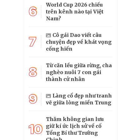
World Cup 2026 chiếu
6
trên kênh nào tại Việt
Nam?
Cô gái Dao viết câu
7
chuyện đẹp về khát vọng
cống hiến
Từ căn lều giữa rừng, cha
8
nghèo nuôi 7 con gái
thành cử nhân
9
Làng cổ đẹp như tranh
vẽ giữa lòng miền Trung
Thăm không gian lưu
10
giữ kí ức lịch sử về cố
Tổng Bí thư Trường
Chinh