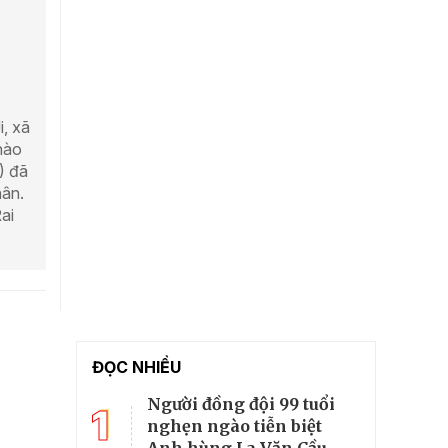
i, xã
chào
) đã
hân.
ai
ĐỌC NHIỀU
Người đồng đội 99 tuổi
1
nghẹn ngào tiễn biệt