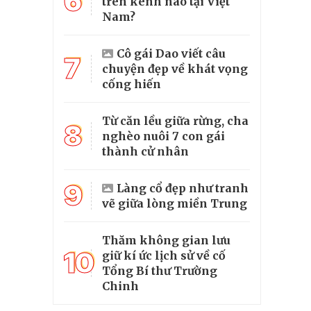
6
trên kênh nào tại Việt
Nam?
Cô gái Dao viết câu
7
chuyện đẹp về khát vọng
cống hiến
Từ căn lều giữa rừng, cha
8
nghèo nuôi 7 con gái
thành cử nhân
9
Làng cổ đẹp như tranh
vẽ giữa lòng miền Trung
Thăm không gian lưu
10
giữ kí ức lịch sử về cố
Tổng Bí thư Trường
Chinh