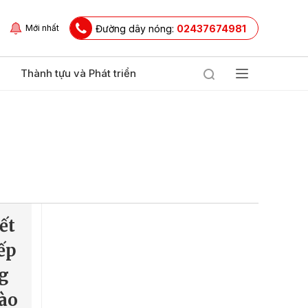
Đường dây nóng:
02437674981
Mới nhất
Thành tựu và Phát triển
ết
ếp
g
bào