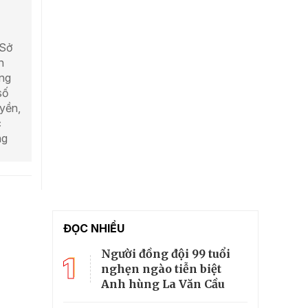
 Sở
h
ổng
số
yền,
c
ng
ĐỌC NHIỀU
Người đồng đội 99 tuổi
1
nghẹn ngào tiễn biệt
Anh hùng La Văn Cầu