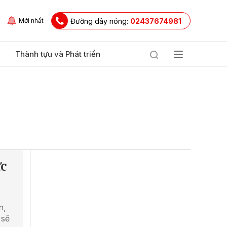
Đường dây nóng:
02437674981
Mới nhất
Thành tựu và Phát triển
ức
n,
 sẽ