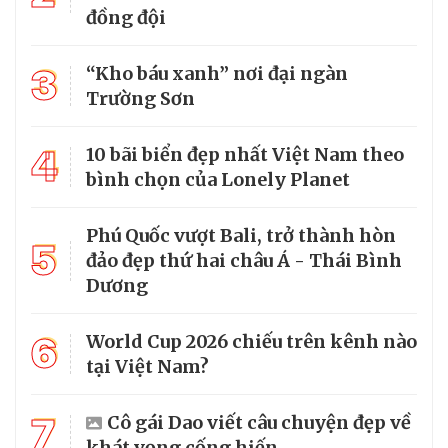
đồng đội
3
“Kho báu xanh” nơi đại ngàn
Trường Sơn
4
10 bãi biển đẹp nhất Việt Nam theo
bình chọn của Lonely Planet
Phú Quốc vượt Bali, trở thành hòn
5
đảo đẹp thứ hai châu Á - Thái Bình
Dương
6
World Cup 2026 chiếu trên kênh nào
tại Việt Nam?
7
Cô gái Dao viết câu chuyện đẹp về
khát vọng cống hiến