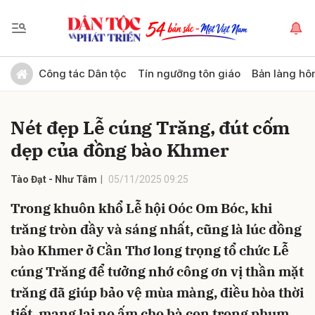
Gửi bình luận
Công tác Dân tộc
Tín ngưỡng tôn giáo
Bản làng hô
Nét đẹp Lễ cúng Trăng, đút cốm
dẹp của đồng bào Khmer
Tào Đạt - Như Tâm
05/11/2025 09:25
Trong khuôn khổ Lễ hội Oóc Om Bóc, khi
Hủy
Gửi
trăng tròn đầy và sáng nhất, cũng là lúc đồng
bào Khmer ở Cần Thơ long trọng tổ chức Lễ
cúng Trăng để tưởng nhớ công ơn vị thần mặt
trăng đã giúp bảo vệ mùa màng, điều hòa thời
tiết, mang lại no ấm cho bà con trong phum,