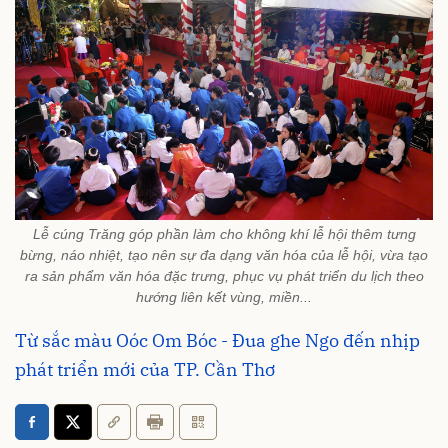
Lễ cúng Trăng góp phần làm cho không khí lễ hội thêm tưng
bừng, náo nhiệt, tạo nên sự đa dạng văn hóa của lễ hội, vừa tạo
ra sản phẩm văn hóa đặc trưng, phục vụ phát triển du lịch theo
hướng liên kết vùng, miền...
Từ sắc màu Oóc Om Bóc - Đua ghe Ngo đến nhịp
phát triển mới của TP. Cần Thơ