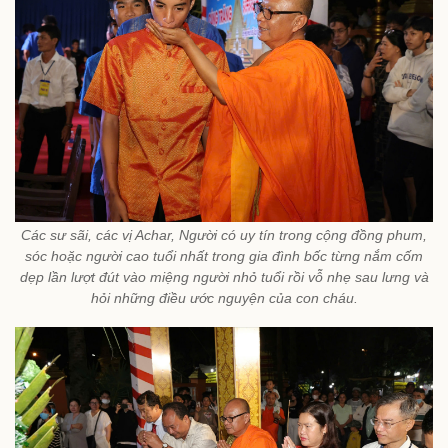
Các sư sãi, các vị Achar, Người có uy tín trong cộng đồng phum,
sóc hoặc người cao tuổi nhất trong gia đình bốc từng nắm cốm
dẹp lần lượt đút vào miệng người nhỏ tuổi rồi vỗ nhẹ sau lưng và
hỏi những điều ước nguyện của con cháu.