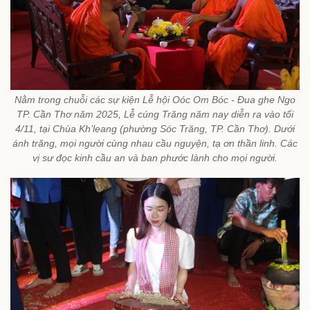
Nằm trong chuỗi các sự kiện Lễ hội Oóc Om Bóc - Đua ghe Ngo
TP. Cần Thơ năm 2025, Lễ cúng Trăng năm nay diễn ra vào tối
4/11, tại Chùa Kh’leang (phường Sóc Trăng, TP. Cần Thơ). Dưới
ánh trăng, mọi người cùng nhau cầu nguyện, tạ ơn thần linh. Các
vị sư đọc kinh cầu an và ban phước lành cho mọi người.