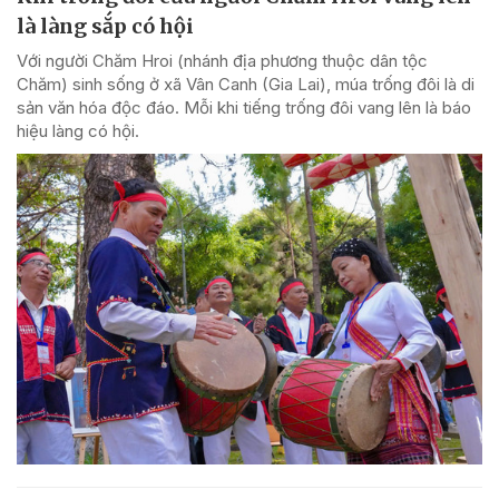
là làng sắp có hội
Với người Chăm Hroi (nhánh địa phương thuộc dân tộc
Chăm) sinh sống ở xã Vân Canh (Gia Lai), múa trống đôi là di
sản văn hóa độc đáo. Mỗi khi tiếng trống đôi vang lên là báo
hiệu làng có hội.