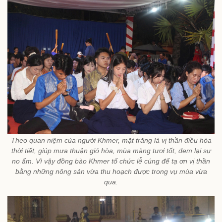
Theo quan niệm của người Khmer, mặt trăng là vị thần điều hòa
thời tiết, giúp mưa thuận gió hòa, mùa màng tươi tốt, đem lại sự
no ấm. Vì vậy đồng bào Khmer tổ chức lễ cúng để tạ ơn vị thần
bằng những nông sản vừa thu hoạch được trong vụ mùa vừa
qua.