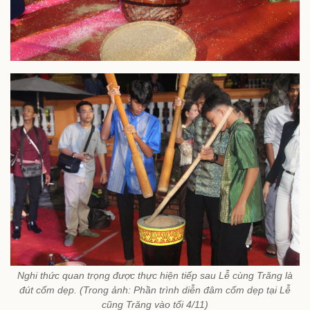
Nghi thức quan trọng được thực hiện tiếp sau Lễ cùng Trăng là
đút cốm dẹp. (Trong ảnh: Phần trình diễn đâm cốm dẹp tại Lễ
cũng Trăng vào tối 4/11)