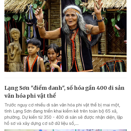
Lạng Sơn "điểm danh", số hóa gần 400 di sản
văn hóa phi vật thể
Trước nguy cơ nhiều di sản văn hóa phi vật thể bị mai một,
tỉnh Lạng Sơn đang triển khai kiểm kê trên toàn bộ 65 xã,
phường. Dự kiến từ 350 - 400 di sản sẽ được nhận diện, lập
hồ sơ và xây dựng cơ sở dữ liệu số,...