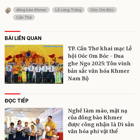
đồng bào Khmer
Lễ cúng Trăng
Oóc Om Bóc
Cần Thơ
BÀI LIÊN QUAN
TP. Cần Thơ khai mạc Lễ
hội Oóc Om Bóc - Đua
ghe Ngo 2025: Tôn vinh
bản sắc văn hóa Khmer
Nam Bộ
ĐỌC TIẾP
Nghề làm mão, mặt nạ
của đồng bào Khmer
được công nhận là Di sản
văn hóa phi vật thể