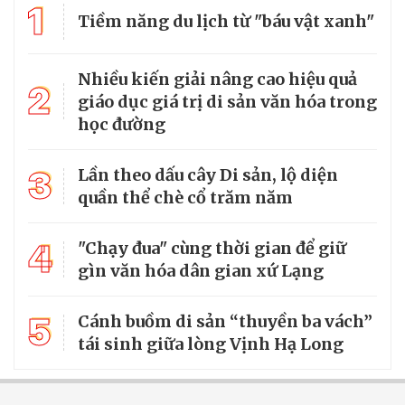
1
Tiềm năng du lịch từ "báu vật xanh"
Nhiều kiến giải nâng cao hiệu quả
2
giáo dục giá trị di sản văn hóa trong
học đường
3
Lần theo dấu cây Di sản, lộ diện
quần thể chè cổ trăm năm
4
"Chạy đua" cùng thời gian để giữ
gìn văn hóa dân gian xứ Lạng
5
Cánh buồm di sản “thuyền ba vách”
tái sinh giữa lòng Vịnh Hạ Long