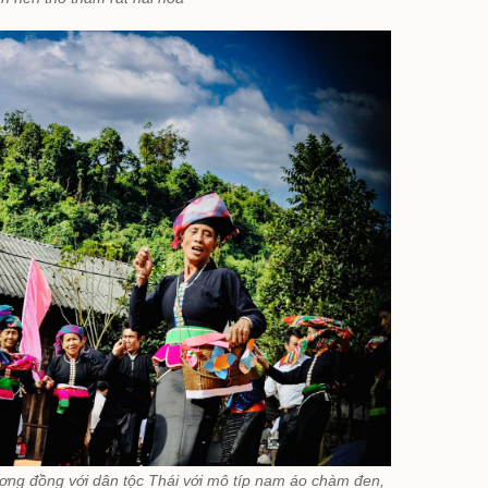
ơng đồng với dân tộc Thái với mô típ nam áo chàm đen,