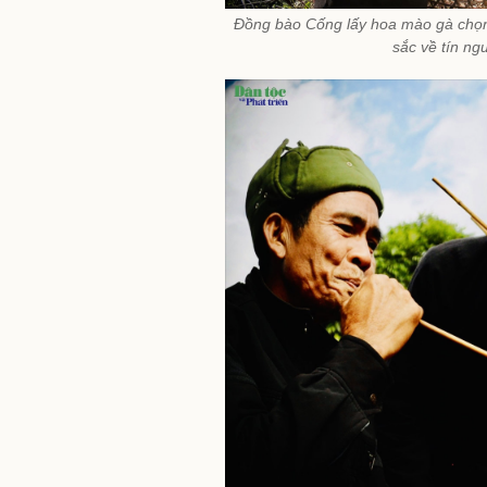
Đồng bào Cống lấy hoa mào gà chọn l
sắc về tín ng