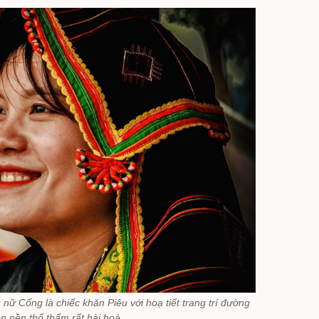
 nữ Cống là chiếc khăn Piêu với hoạ tiết trang trí đường
ên nền thổ thẩm rất hài hoà