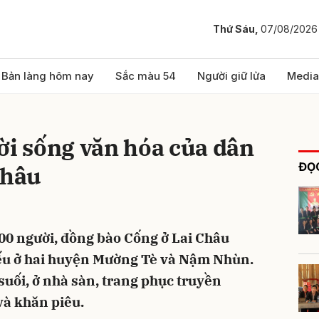
Thứ Sáu,
07/08/2026
bình luận
Bản làng hôm nay
Sắc màu 54
Người giữ lửa
Media
ời sống văn hóa của dân
ĐỌC
Châu
00 người, đồng bào Cống ở Lai Châu
Hủy
G
yếu ở hai huyện Mường Tè và Nậm Nhùn.
suối, ở nhà sàn, trang phục truyền
và khăn piêu.