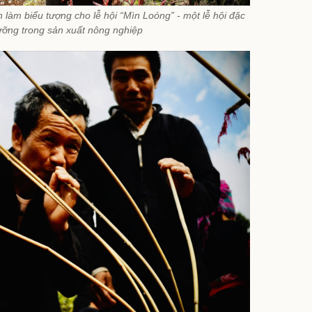
àm biểu tượng cho lễ hội “Mìn Loóng” - một lễ hội đặc
ưỡng trong sản xuất nông nghiệp