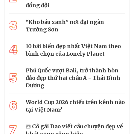
đồng đội
3
“Kho báu xanh” nơi đại ngàn
Trường Sơn
4
10 bãi biển đẹp nhất Việt Nam theo
bình chọn của Lonely Planet
Phú Quốc vượt Bali, trở thành hòn
5
đảo đẹp thứ hai châu Á - Thái Bình
Dương
6
World Cup 2026 chiếu trên kênh nào
tại Việt Nam?
7
Cô gái Dao viết câu chuyện đẹp về
khát vọng cống hiến