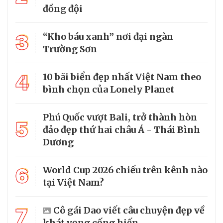
đồng đội
3
“Kho báu xanh” nơi đại ngàn
Trường Sơn
4
10 bãi biển đẹp nhất Việt Nam theo
bình chọn của Lonely Planet
Phú Quốc vượt Bali, trở thành hòn
5
đảo đẹp thứ hai châu Á - Thái Bình
Dương
6
World Cup 2026 chiếu trên kênh nào
tại Việt Nam?
7
Cô gái Dao viết câu chuyện đẹp về
khát vọng cống hiến