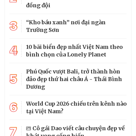
đồng đội
3
“Kho báu xanh” nơi đại ngàn
Trường Sơn
4
10 bãi biển đẹp nhất Việt Nam theo
bình chọn của Lonely Planet
Phú Quốc vượt Bali, trở thành hòn
5
đảo đẹp thứ hai châu Á - Thái Bình
Dương
6
World Cup 2026 chiếu trên kênh nào
tại Việt Nam?
7
Cô gái Dao viết câu chuyện đẹp về
khát vọng cống hiến