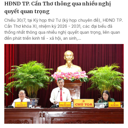
HĐND TP. Cần Thơ thông qua nhiều nghị
quyết quan trọng
Chiều 30/7, tại Kỳ họp thứ Tư (kỳ họp chuyên đề), HĐND TP.
Cần Thơ khóa XI, nhiệm kỳ 2026 - 2031, các đại biểu đã
thống nhất thông qua nhiều nghị quyết quan trọng, liên quan
đến phát triển kinh tế - xã hội, an sinh,...