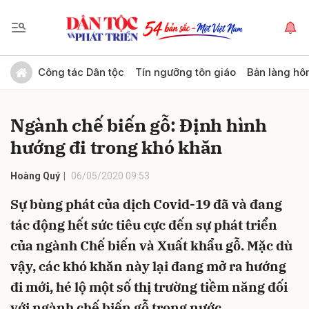
Gửi bình luận
Công tác Dân tộc
Tín ngưỡng tôn giáo
Bản làng hô
Ngành chế biến gỗ: Định hình
hướng đi trong khó khăn
Hoàng Quý
06/05/2020 09:53
Sự bùng phát của dịch Covid-19 đã và đang
Hủy
Gửi
tác động hết sức tiêu cực đến sự phát triển
của ngành Chế biến và Xuất khẩu gỗ. Mặc dù
vậy, các khó khăn này lại đang mở ra hướng
đi mới, hé lộ một số thị trường tiềm năng đối
với ngành chế biến gỗ trong nước.