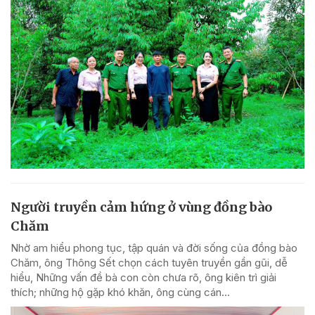
Người truyền cảm hứng ở vùng đồng bào
Chăm
Nhờ am hiểu phong tục, tập quán và đời sống của đồng bào
Chăm, ông Thông Sết chọn cách tuyên truyền gần gũi, dễ
hiểu, Những vấn đề bà con còn chưa rõ, ông kiên trì giải
thích; những hộ gặp khó khăn, ông cùng cán...