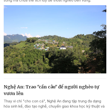
sống mà chưa thể tích lũy để thoát nghèo bền vững.
Nghệ An: Trao "cần câu" để người nghèo tự
vươn lên
Thay vì chỉ "cho con cá", Nghệ An đang tập trung đa dạng
hóa sinh kế, đào tạo nghề, chuyển giao khoa học kỹ thuật và