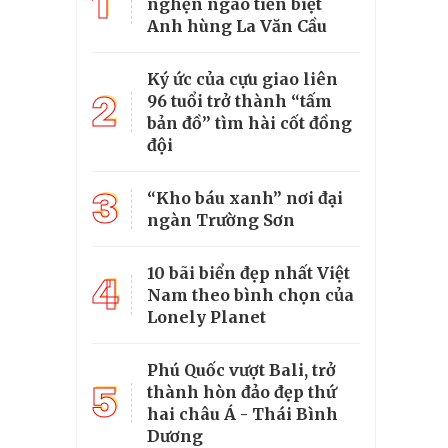
1
nghẹn ngào tiễn biệt
Anh hùng La Văn Cầu
Ký ức của cựu giao liên
2
96 tuổi trở thành “tấm
bản đồ” tìm hài cốt đồng
đội
3
“Kho báu xanh” nơi đại
ngàn Trường Sơn
10 bãi biển đẹp nhất Việt
4
Nam theo bình chọn của
Lonely Planet
Phú Quốc vượt Bali, trở
5
thành hòn đảo đẹp thứ
hai châu Á - Thái Bình
Dương