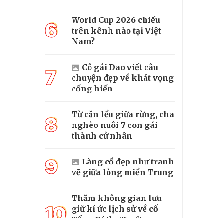
World Cup 2026 chiếu
6
trên kênh nào tại Việt
Nam?
Cô gái Dao viết câu
7
chuyện đẹp về khát vọng
cống hiến
Từ căn lều giữa rừng, cha
8
nghèo nuôi 7 con gái
thành cử nhân
9
Làng cổ đẹp như tranh
vẽ giữa lòng miền Trung
Thăm không gian lưu
10
giữ kí ức lịch sử về cố