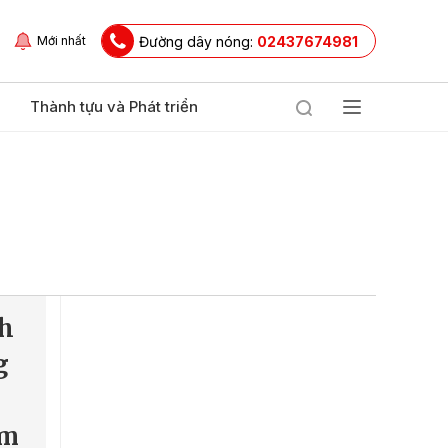
Đường dây nóng:
02437674981
Mới nhất
Thành tựu và Phát triển
h
g
âm