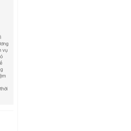
,
ì
ương
m vụ
hó
ề
ng
iệm
thời