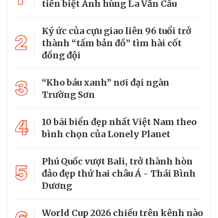
tiễn biệt Anh hùng La Văn Cầu
Ký ức của cựu giao liên 96 tuổi trở
2
thành “tấm bản đồ” tìm hài cốt
đồng đội
3
“Kho báu xanh” nơi đại ngàn
Trường Sơn
4
10 bãi biển đẹp nhất Việt Nam theo
bình chọn của Lonely Planet
Phú Quốc vượt Bali, trở thành hòn
5
đảo đẹp thứ hai châu Á - Thái Bình
Dương
World Cup 2026 chiếu trên kênh nào