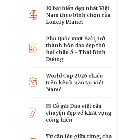
10 bãi biển đẹp nhất Việt
4
Nam theo bình chọn của
Lonely Planet
Phú Quốc vượt Bali, trở
5
thành hòn đảo đẹp thứ
hai châu Á - Thái Bình
Dương
World Cup 2026 chiếu
6
trên kênh nào tại Việt
Nam?
Cô gái Dao viết câu
7
chuyện đẹp về khát vọng
cống hiến
Từ căn lều giữa rừng, cha