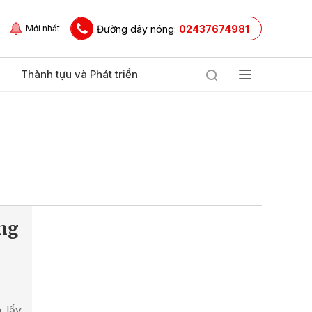
Đường dây nóng:
02437674981
Mới nhất
Thành tựu và Phát triển
òng
, lấy