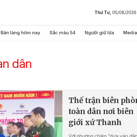
Thứ Tư,
05/08/2026
Bản làng hôm nay
Sắc màu 54
Người giữ lửa
Media
àn dân
Thế trận biên ph
toàn dân nơi biên
giới xứ Thanh
Với phương châm “dựa vào dân