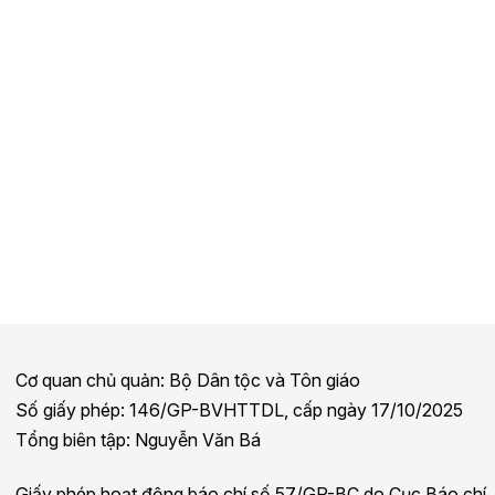
Cơ quan chủ quản: Bộ Dân tộc và Tôn giáo
Số giấy phép: 146/GP-BVHTTDL, cấp ngày 17/10/2025
Tổng biên tập: Nguyễn Văn Bá
Giấy phép hoạt động báo chí số 57/GP-BC do Cục Báo chí,