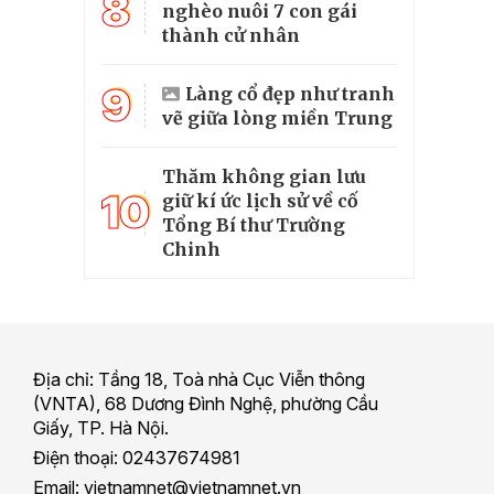
8
nghèo nuôi 7 con gái
thành cử nhân
9
Làng cổ đẹp như tranh
vẽ giữa lòng miền Trung
Thăm không gian lưu
10
giữ kí ức lịch sử về cố
Tổng Bí thư Trường
Chinh
Địa chỉ: Tầng 18, Toà nhà Cục Viễn thông
(VNTA), 68 Dương Đình Nghệ, phường Cầu
Giấy, TP. Hà Nội.
Điện thoại: 02437674981
Email: vietnamnet@vietnamnet.vn