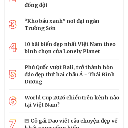
đồng đội
3
“Kho báu xanh” nơi đại ngàn
Trường Sơn
4
10 bãi biển đẹp nhất Việt Nam theo
bình chọn của Lonely Planet
Phú Quốc vượt Bali, trở thành hòn
5
đảo đẹp thứ hai châu Á - Thái Bình
Dương
6
World Cup 2026 chiếu trên kênh nào
tại Việt Nam?
7
Cô gái Dao viết câu chuyện đẹp về
khát vọng cống hiến