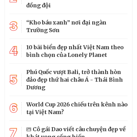
đồng đội
3
“Kho báu xanh” nơi đại ngàn
Trường Sơn
4
10 bãi biển đẹp nhất Việt Nam theo
bình chọn của Lonely Planet
Phú Quốc vượt Bali, trở thành hòn
5
đảo đẹp thứ hai châu Á - Thái Bình
Dương
6
World Cup 2026 chiếu trên kênh nào
tại Việt Nam?
7
Cô gái Dao viết câu chuyện đẹp về
khát vọng cống hiến