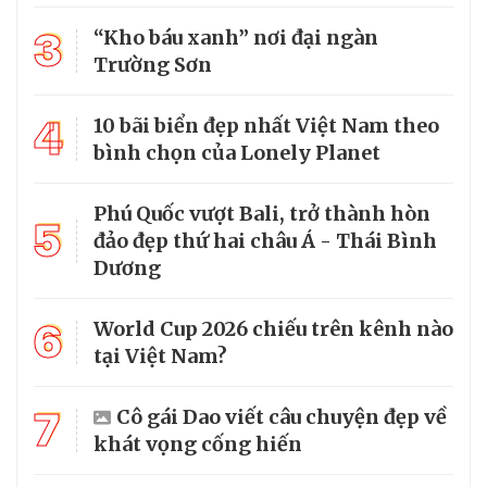
3
“Kho báu xanh” nơi đại ngàn
Trường Sơn
4
10 bãi biển đẹp nhất Việt Nam theo
bình chọn của Lonely Planet
Phú Quốc vượt Bali, trở thành hòn
5
đảo đẹp thứ hai châu Á - Thái Bình
Dương
6
World Cup 2026 chiếu trên kênh nào
tại Việt Nam?
7
Cô gái Dao viết câu chuyện đẹp về
khát vọng cống hiến