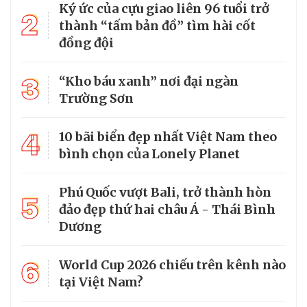
Ký ức của cựu giao liên 96 tuổi trở
2
thành “tấm bản đồ” tìm hài cốt
đồng đội
3
“Kho báu xanh” nơi đại ngàn
Trường Sơn
4
10 bãi biển đẹp nhất Việt Nam theo
bình chọn của Lonely Planet
Phú Quốc vượt Bali, trở thành hòn
5
đảo đẹp thứ hai châu Á - Thái Bình
Dương
6
World Cup 2026 chiếu trên kênh nào
tại Việt Nam?