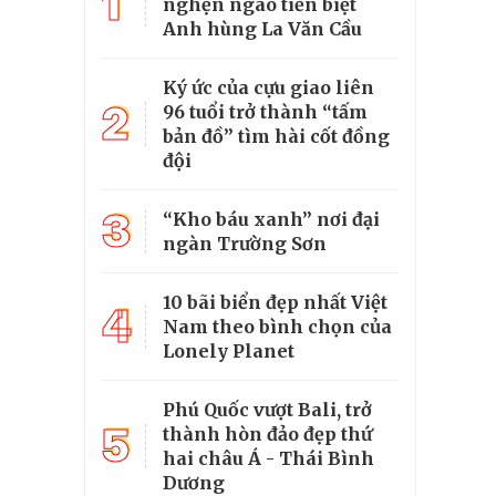
1
nghẹn ngào tiễn biệt
Anh hùng La Văn Cầu
Ký ức của cựu giao liên
2
96 tuổi trở thành “tấm
bản đồ” tìm hài cốt đồng
đội
3
“Kho báu xanh” nơi đại
ngàn Trường Sơn
10 bãi biển đẹp nhất Việt
4
Nam theo bình chọn của
Lonely Planet
Phú Quốc vượt Bali, trở
5
thành hòn đảo đẹp thứ
hai châu Á - Thái Bình
Dương