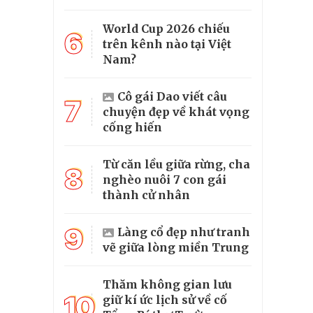
World Cup 2026 chiếu
6
trên kênh nào tại Việt
Nam?
Cô gái Dao viết câu
7
chuyện đẹp về khát vọng
cống hiến
Từ căn lều giữa rừng, cha
8
nghèo nuôi 7 con gái
thành cử nhân
9
Làng cổ đẹp như tranh
vẽ giữa lòng miền Trung
Thăm không gian lưu
10
giữ kí ức lịch sử về cố