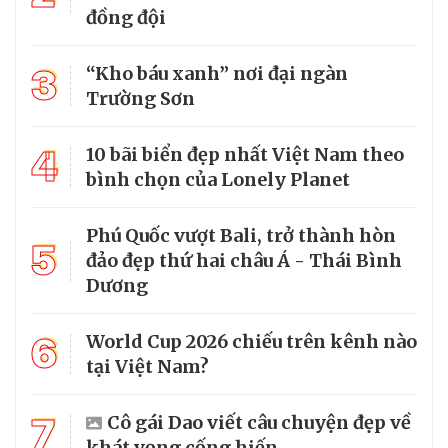
đồng đội
3
“Kho báu xanh” nơi đại ngàn
Trường Sơn
4
10 bãi biển đẹp nhất Việt Nam theo
bình chọn của Lonely Planet
Phú Quốc vượt Bali, trở thành hòn
5
đảo đẹp thứ hai châu Á - Thái Bình
Dương
6
World Cup 2026 chiếu trên kênh nào
tại Việt Nam?
7
Cô gái Dao viết câu chuyện đẹp về
khát vọng cống hiến