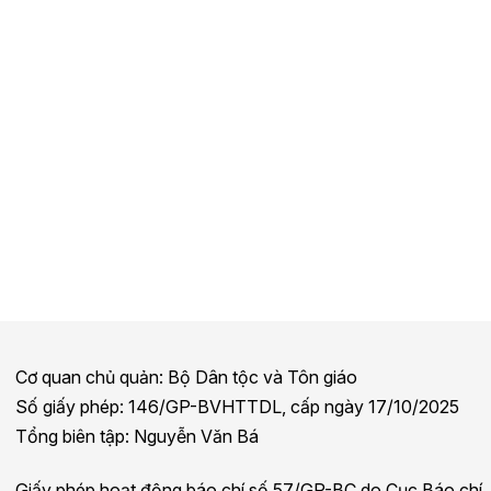
Cơ quan chủ quản: Bộ Dân tộc và Tôn giáo
Số giấy phép: 146/GP-BVHTTDL, cấp ngày 17/10/2025
Tổng biên tập: Nguyễn Văn Bá
Giấy phép hoạt động báo chí số 57/GP-BC do Cục Báo chí,