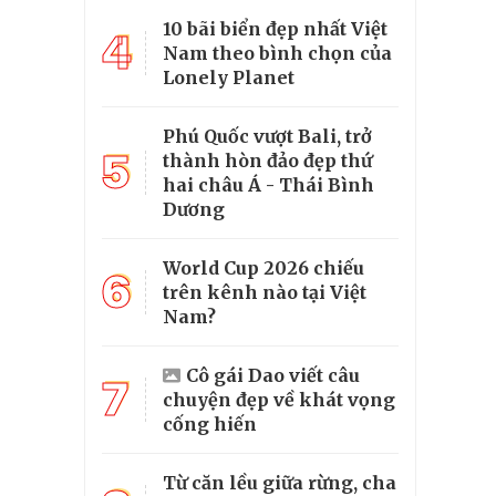
10 bãi biển đẹp nhất Việt
4
Nam theo bình chọn của
Lonely Planet
Phú Quốc vượt Bali, trở
5
thành hòn đảo đẹp thứ
hai châu Á - Thái Bình
Dương
World Cup 2026 chiếu
6
trên kênh nào tại Việt
Nam?
Cô gái Dao viết câu
7
chuyện đẹp về khát vọng
cống hiến
Từ căn lều giữa rừng, cha