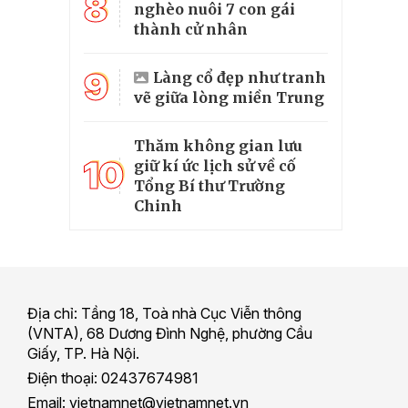
8
nghèo nuôi 7 con gái
thành cử nhân
9
Làng cổ đẹp như tranh
vẽ giữa lòng miền Trung
Thăm không gian lưu
10
giữ kí ức lịch sử về cố
Tổng Bí thư Trường
Chinh
Địa chỉ: Tầng 18, Toà nhà Cục Viễn thông
(VNTA), 68 Dương Đình Nghệ, phường Cầu
Giấy, TP. Hà Nội.
Điện thoại: 02437674981
Email: vietnamnet@vietnamnet.vn