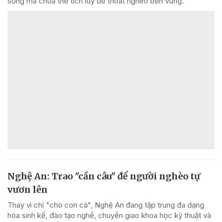
sống mà chưa thể tích lũy để thoát nghèo bền vững.
Nghệ An: Trao "cần câu" để người nghèo tự
vươn lên
Thay vì chỉ "cho con cá", Nghệ An đang tập trung đa dạng
hóa sinh kế, đào tạo nghề, chuyển giao khoa học kỹ thuật và