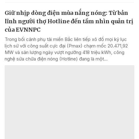
Giữ nhịp dòng điện mùa nắng nóng: Từ bản
lĩnh người thợ Hotline đến tầm nhìn quản trị
của EVNNPC
Trong bối cảnh phụ tải miền Bắc liên tiếp xô đổ mọi kỷ lục
lịch sử với công suất cực đại (Pmax) chạm mốc 20.471,92
MW và sản lượng ngày vượt ngưỡng 418 triệu kWh, công
nghệ sửa chữa điện nóng (Hotline) đang là một...