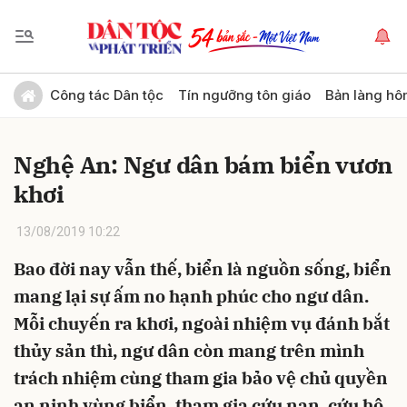
Gửi bình luận
Công tác Dân tộc
Tín ngưỡng tôn giáo
Bản làng hô
Nghệ An: Ngư dân bám biển vươn
khơi
13/08/2019 10:22
Bao đời nay vẫn thế, biển là nguồn sống, biển
Hủy
Gửi
mang lại sự ấm no hạnh phúc cho ngư dân.
Mỗi chuyến ra khơi, ngoài nhiệm vụ đánh bắt
thủy sản thì, ngư dân còn mang trên mình
trách nhiệm cùng tham gia bảo vệ chủ quyền
an ninh vùng biển, tham gia cứu nạn, cứu hộ.