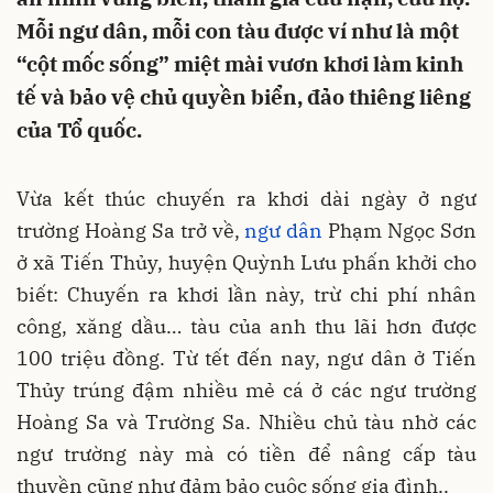
Mỗi ngư dân, mỗi con tàu được ví như là một
“cột mốc sống” miệt mài vươn khơi làm kinh
tế và bảo vệ chủ quyền biển, đảo thiêng liêng
của Tổ quốc.
Vừa kết thúc chuyến ra khơi dài ngày ở ngư
trường Hoàng Sa trở về,
ngư dân
Phạm Ngọc Sơn
ở xã Tiến Thủy, huyện Quỳnh Lưu phấn khởi cho
biết: Chuyến ra khơi lần này, trừ chi phí nhân
công, xăng dầu… tàu của anh thu lãi hơn được
100 triệu đồng. Từ tết đến nay, ngư dân ở Tiến
Thủy trúng đậm nhiều mẻ cá ở các ngư trường
Hoàng Sa và Trường Sa. Nhiều chủ tàu nhờ các
ngư trường này mà có tiền để nâng cấp tàu
thuyền cũng như đảm bảo cuộc sống gia đình..