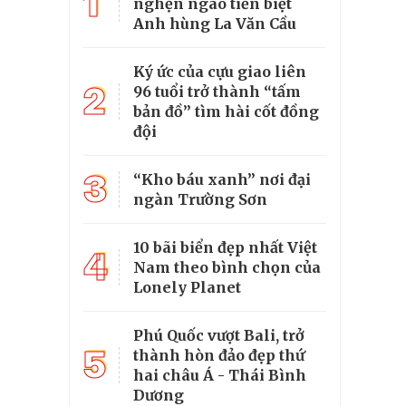
1
nghẹn ngào tiễn biệt
Anh hùng La Văn Cầu
Ký ức của cựu giao liên
2
96 tuổi trở thành “tấm
bản đồ” tìm hài cốt đồng
đội
3
“Kho báu xanh” nơi đại
ngàn Trường Sơn
10 bãi biển đẹp nhất Việt
4
Nam theo bình chọn của
Lonely Planet
Phú Quốc vượt Bali, trở
5
thành hòn đảo đẹp thứ
hai châu Á - Thái Bình
Dương