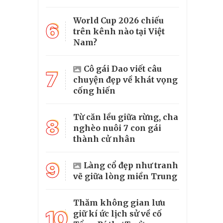
World Cup 2026 chiếu
6
trên kênh nào tại Việt
Nam?
Cô gái Dao viết câu
7
chuyện đẹp về khát vọng
cống hiến
Từ căn lều giữa rừng, cha
8
nghèo nuôi 7 con gái
thành cử nhân
9
Làng cổ đẹp như tranh
vẽ giữa lòng miền Trung
Thăm không gian lưu
10
giữ kí ức lịch sử về cố