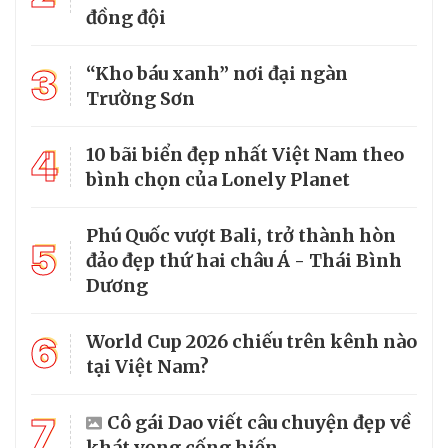
đồng đội
3
“Kho báu xanh” nơi đại ngàn
Trường Sơn
4
10 bãi biển đẹp nhất Việt Nam theo
bình chọn của Lonely Planet
Phú Quốc vượt Bali, trở thành hòn
5
đảo đẹp thứ hai châu Á - Thái Bình
Dương
6
World Cup 2026 chiếu trên kênh nào
tại Việt Nam?
7
Cô gái Dao viết câu chuyện đẹp về
khát vọng cống hiến