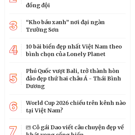
đồng đội
3
“Kho báu xanh” nơi đại ngàn
Trường Sơn
4
10 bãi biển đẹp nhất Việt Nam theo
bình chọn của Lonely Planet
Phú Quốc vượt Bali, trở thành hòn
5
đảo đẹp thứ hai châu Á - Thái Bình
Dương
6
World Cup 2026 chiếu trên kênh nào
tại Việt Nam?
7
Cô gái Dao viết câu chuyện đẹp về
khát vọng cống hiến