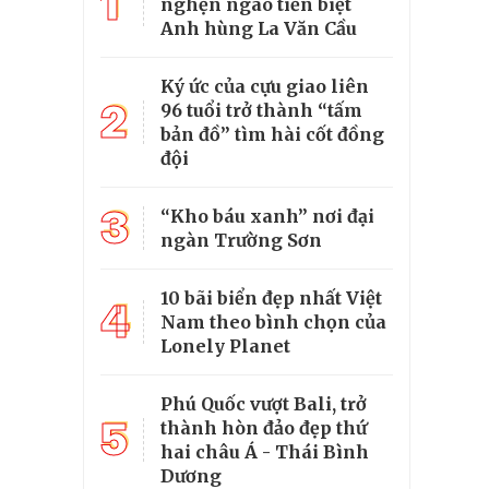
1
nghẹn ngào tiễn biệt
Anh hùng La Văn Cầu
Ký ức của cựu giao liên
2
96 tuổi trở thành “tấm
bản đồ” tìm hài cốt đồng
đội
3
“Kho báu xanh” nơi đại
ngàn Trường Sơn
10 bãi biển đẹp nhất Việt
4
Nam theo bình chọn của
Lonely Planet
Phú Quốc vượt Bali, trở
5
thành hòn đảo đẹp thứ
hai châu Á - Thái Bình
Dương