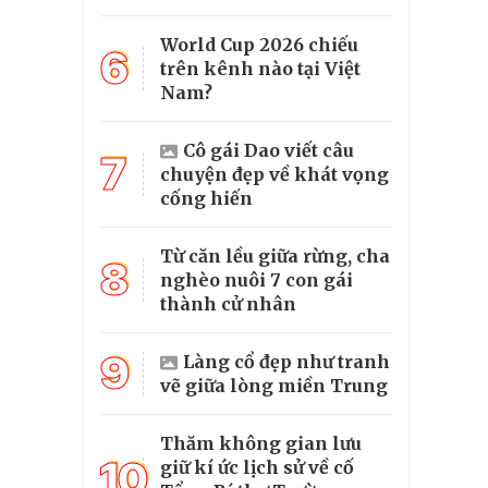
World Cup 2026 chiếu
6
trên kênh nào tại Việt
Nam?
Cô gái Dao viết câu
7
chuyện đẹp về khát vọng
cống hiến
Từ căn lều giữa rừng, cha
8
nghèo nuôi 7 con gái
thành cử nhân
9
Làng cổ đẹp như tranh
vẽ giữa lòng miền Trung
Thăm không gian lưu
10
giữ kí ức lịch sử về cố