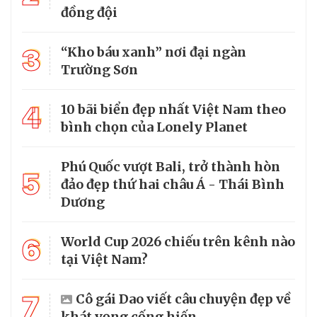
đồng đội
3
“Kho báu xanh” nơi đại ngàn
Trường Sơn
4
10 bãi biển đẹp nhất Việt Nam theo
bình chọn của Lonely Planet
Phú Quốc vượt Bali, trở thành hòn
5
đảo đẹp thứ hai châu Á - Thái Bình
Dương
6
World Cup 2026 chiếu trên kênh nào
tại Việt Nam?
7
Cô gái Dao viết câu chuyện đẹp về
khát vọng cống hiến