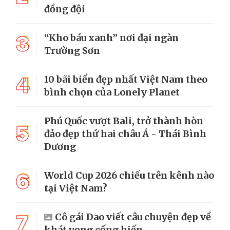
đồng đội
3
“Kho báu xanh” nơi đại ngàn
Trường Sơn
4
10 bãi biển đẹp nhất Việt Nam theo
bình chọn của Lonely Planet
Phú Quốc vượt Bali, trở thành hòn
5
đảo đẹp thứ hai châu Á - Thái Bình
Dương
6
World Cup 2026 chiếu trên kênh nào
tại Việt Nam?
7
Cô gái Dao viết câu chuyện đẹp về
khát vọng cống hiến