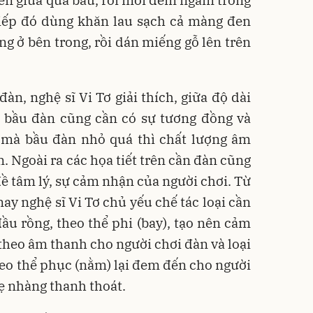
ến giữa quả bầu, rồi mới đem ngâm trong
iếp đó dùng khăn lau sạch cả màng đen
g ở bên trong, rồi dán miếng gỗ lên trên
àn, nghệ sĩ Vi Tơ giải thích, giữa độ dài
a bầu đàn cũng cần có sự tương đồng và
 mà bầu đàn nhỏ quá thì chất lượng âm
. Ngoài ra các họa tiết trên cần đàn cũng
đề tâm lý, sự cảm nhận của người chơi. Từ
nay nghệ sĩ Vi Tơ chủ yếu chế tác loại cần
đầu rồng, theo thể phi (bay), tạo nên cảm
 theo âm thanh cho người chơi đàn và loại
theo thể phục (nằm) lại đem đến cho người
ẹ nhàng thanh thoát.