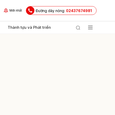
Đường dây nóng:
02437674981
Mới nhất
Thành tựu và Phát triển
ửi