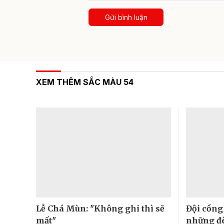
Gửi bình luận
XEM THÊM SẮC MÀU 54
Lễ Chá Mùn: "Không ghi thì sẽ
Đội cồng
mất"
những đê