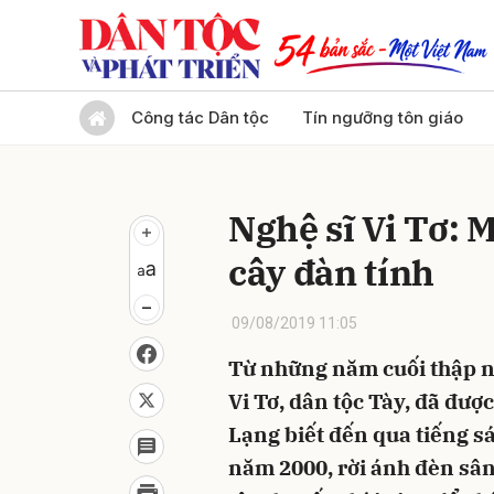
Gửi 
Công tác Dân tộc
Tín ngưỡng tôn giáo
Nghệ sĩ Vi Tơ: 
cây đàn tính
09/08/2019 11:05
Từ những năm cuối thập niê
Vi Tơ, dân tộc Tày, đã đư
Lạng biết đến qua tiếng s
năm 2000, rời ánh đèn sâ