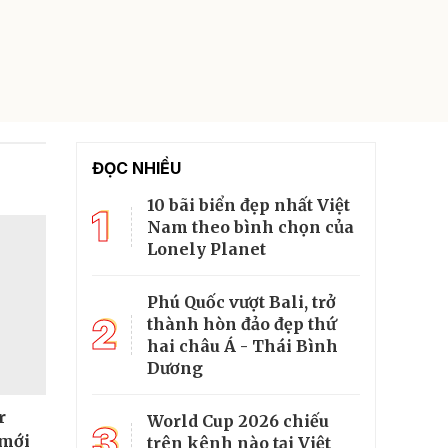
ĐỌC NHIỀU
10 bãi biển đẹp nhất Việt
1
Nam theo bình chọn của
Lonely Planet
Phú Quốc vượt Bali, trở
2
thành hòn đảo đẹp thứ
hai châu Á - Thái Bình
Dương
r
World Cup 2026 chiếu
3
 mới
trên kênh nào tại Việt