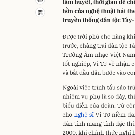
tâm huyết, thời gian để chế
hồn của nghệ thuật hát th
truyền thống dân tộc Tày
Được trời phú cho năng khi
trước, chàng trai dân tộc T
Trường Âm nhạc Việt Nam 
tốt nghiệp, Vi Tơ về nhận 
và bắt đầu dấn bước vào co
Ngoài việc trình tấu sáo t
nhiệm vụ phụ là so dây, t
biểu diễn của đoàn. Từ côn
cho
nghệ sĩ
Vi Tơ niềm đam
đàn tính mang tính đặc thù
2000, khi chính thức nghỉ h