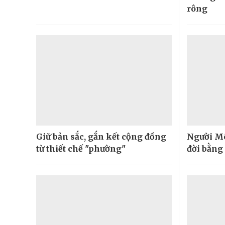
rông
Giữ bản sắc, gắn kết cộng đồng
Người Mô
từ thiết chế "phường"
đời bằng