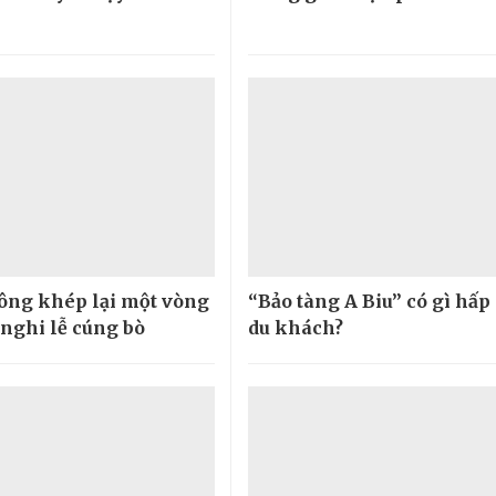
ng khép lại một vòng
“Bảo tàng A Biu” có gì hấp
 nghi lễ cúng bò
du khách?