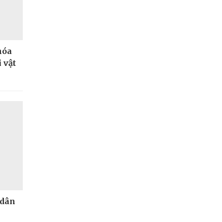
hóa
 vật
 dân