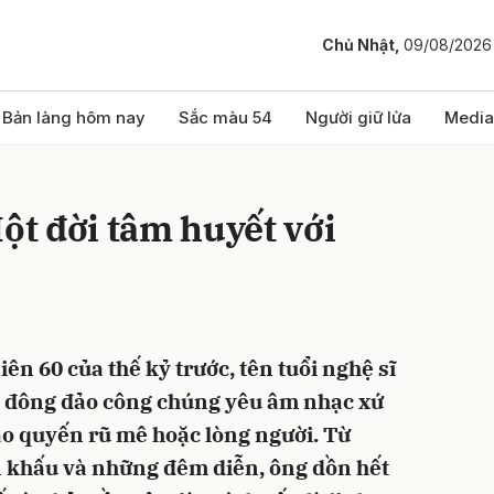
Chủ Nhật,
09/08/2026
bình luận
Bản làng hôm nay
Sắc màu 54
Người giữ lửa
Media
Một đời tâm huyết với
n 60 của thế kỷ trước, tên tuổi nghệ sĩ
Hủy
G
ợc đông đảo công chúng yêu âm nhạc xứ
áo quyến rũ mê hoặc lòng người. Từ
n khấu và những đêm diễn, ông dồn hết