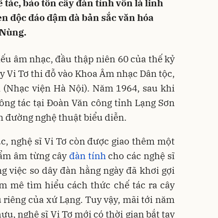
 tác, bảo tồn cây đàn tính vốn là linh
en độc đáo đậm đà bản sắc văn hóa
-Nùng.
ếu âm nhạc, đầu thập niên 60 của thế kỷ
ày Vi Tơ thi đỗ vào Khoa Âm nhạc Dân tộc,
(Nhạc viện Hà Nội). Năm 1964, sau khi
công tác tại Đoàn Văn công tỉnh Lạng Sơn
n đường nghệ thuật biểu diễn.
rúc, nghệ sĩ Vi Tơ còn được giao thêm một
hẩm âm từng cây
đàn tính
cho các nghệ sĩ
g việc so dây đàn hằng ngày đã khơi gợi
 mê tìm hiểu cách thức chế tác ra cây
 riêng của xứ Lạng. Tuy vậy, mãi tới năm
ưu, nghệ sĩ Vi Tơ mới có thời gian bắt tay