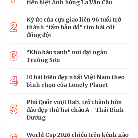
tiễn biệt Anh hùng La Văn Cầu
Ký ức của cựu giao liên 96 tuổi trở
2
thành “tấm bản đồ” tìm hài cốt
đồng đội
3
“Kho báu xanh” nơi đại ngàn
Trường Sơn
4
10 bãi biển đẹp nhất Việt Nam theo
bình chọn của Lonely Planet
Phú Quốc vượt Bali, trở thành hòn
5
đảo đẹp thứ hai châu Á - Thái Bình
Dương
World Cup 2026 chiếu trên kênh nào