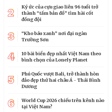
Ký ức của cựu giao liên 96 tuổi trở
2
thành “tấm bản đồ” tìm hài cốt
đồng đội
3
“Kho báu xanh” nơi đại ngàn
Trường Sơn
4
10 bãi biển đẹp nhất Việt Nam theo
bình chọn của Lonely Planet
Phú Quốc vượt Bali, trở thành hòn
5
đảo đẹp thứ hai châu Á - Thái Bình
Dương
6
World Cup 2026 chiếu trên kênh nào
tại Việt Nam?