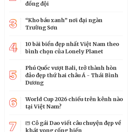
đồng đội
3
“Kho báu xanh” nơi đại ngàn
Trường Sơn
4
10 bãi biển đẹp nhất Việt Nam theo
bình chọn của Lonely Planet
Phú Quốc vượt Bali, trở thành hòn
5
đảo đẹp thứ hai châu Á - Thái Bình
Dương
6
World Cup 2026 chiếu trên kênh nào
tại Việt Nam?
7
Cô gái Dao viết câu chuyện đẹp về
khát vọng cống hiến