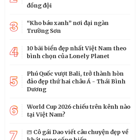
đồng đội
3
“Kho báu xanh” nơi đại ngàn
Trường Sơn
4
10 bãi biển đẹp nhất Việt Nam theo
bình chọn của Lonely Planet
Phú Quốc vượt Bali, trở thành hòn
5
đảo đẹp thứ hai châu Á - Thái Bình
Dương
6
World Cup 2026 chiếu trên kênh nào
tại Việt Nam?
7
Cô gái Dao viết câu chuyện đẹp về
khát vọng cống hiến