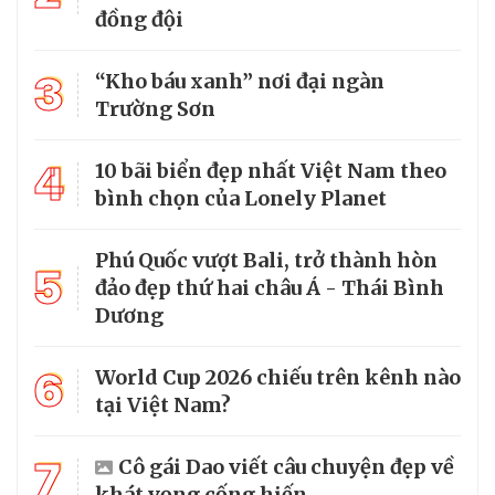
đồng đội
3
“Kho báu xanh” nơi đại ngàn
Trường Sơn
4
10 bãi biển đẹp nhất Việt Nam theo
bình chọn của Lonely Planet
Phú Quốc vượt Bali, trở thành hòn
5
đảo đẹp thứ hai châu Á - Thái Bình
Dương
6
World Cup 2026 chiếu trên kênh nào
tại Việt Nam?
7
Cô gái Dao viết câu chuyện đẹp về
khát vọng cống hiến