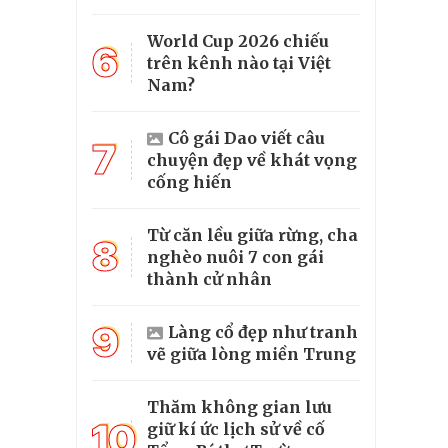
World Cup 2026 chiếu
6
trên kênh nào tại Việt
Nam?
Cô gái Dao viết câu
7
chuyện đẹp về khát vọng
cống hiến
Từ căn lều giữa rừng, cha
8
nghèo nuôi 7 con gái
thành cử nhân
9
Làng cổ đẹp như tranh
vẽ giữa lòng miền Trung
Thăm không gian lưu
10
giữ kí ức lịch sử về cố