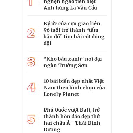
1
nghẹn ngào tiễn biệt
Anh hùng La Văn Cầu
Ký ức của cựu giao liên
2
96 tuổi trở thành “tấm
bản đồ” tìm hài cốt đồng
đội
3
“Kho báu xanh” nơi đại
ngàn Trường Sơn
10 bãi biển đẹp nhất Việt
4
Nam theo bình chọn của
Lonely Planet
Phú Quốc vượt Bali, trở
5
thành hòn đảo đẹp thứ
hai châu Á - Thái Bình
Dương