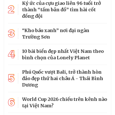
Ký ức của cựu giao liên 96 tuổi trở
2
thành “tấm bản đồ” tìm hài cốt
đồng đội
3
“Kho báu xanh” nơi đại ngàn
Trường Sơn
4
10 bãi biển đẹp nhất Việt Nam theo
bình chọn của Lonely Planet
Phú Quốc vượt Bali, trở thành hòn
5
đảo đẹp thứ hai châu Á - Thái Bình
Dương
6
World Cup 2026 chiếu trên kênh nào
tại Việt Nam?